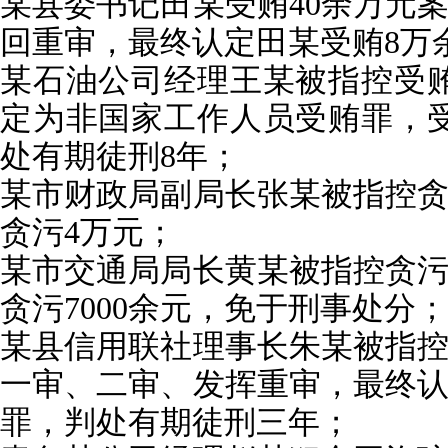
某县委书记田某受贿40余万元
回重审，最终认定田某受贿8万
某石油公司经理王某被指控受贿
定为非国家工作人员受贿罪，受
处有期徒刑8年；
某市财政局副局长张某被指控贪
贪污4万元；
某市交通局局长黄某被指控贪污
贪污7000余元，免于刑事处分；
某县信用联社理事长朱某被指控
一审、二审、发挥重审，最终
罪，判处有期徒刑三年；