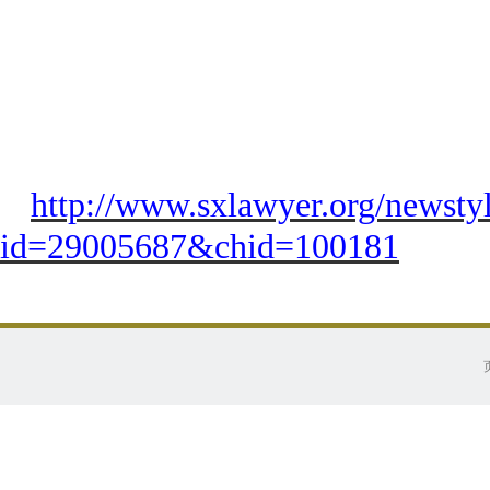
http://www.sxlawyer.org/newst
id=29005687&chid=100181