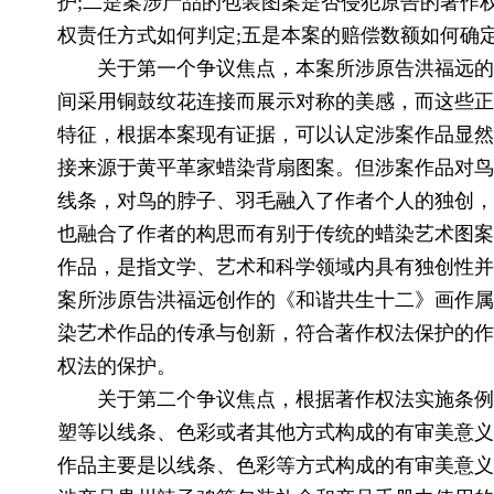
护;二是案涉产品的包装图案是否侵犯原告的著作权
权责任方式如何判定;五是本案的赔偿数额如何确
关于第一个争议焦点，本案所涉原告洪福远的
间采用铜鼓纹花连接而展示对称的美感，而这些正
特征，根据本案现有证据，可以认定涉案作品显然
接来源于黄平革家蜡染背扇图案。但涉案作品对鸟
线条，对鸟的脖子、羽毛融入了作者个人的独创，
也融合了作者的构思而有别于传统的蜡染艺术图案
作品，是指文学、艺术和科学领域内具有独创性并
案所涉原告洪福远创作的《和谐共生十二》画作属
染艺术作品的传承与创新，符合著作权法保护的作
权法的保护。
关于第二个争议焦点，根据著作权法实施条例第
塑等以线条、色彩或者其他方式构成的有审美意义
作品主要是以线条、色彩等方式构成的有审美意义