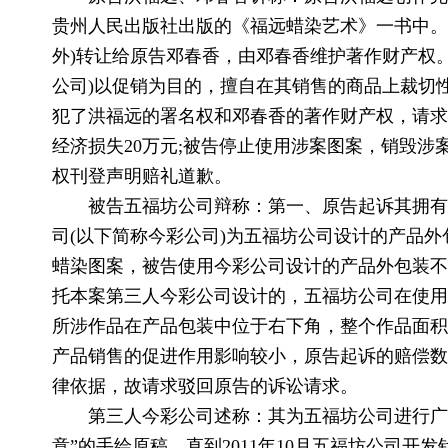
贵州人民出版社出版的《福远蜡染艺术》一书中。
外)转让给原告邓春香，由邓春香维护著作财产权
公司)以促销为目的，擅自在其销售的商品上裁切
犯了洪福远的署名权和邓春香的著作财产权，请求
经济损失20万元;被告停止使用涉案图案，销毁涉
权刊登声明赔礼道歉。
被告五福坊公司辩称：第一、原告起诉其拥有
司(以下简称今彩公司)为五福坊公司设计的产品
蜡染图案，被告使用今彩公司设计的产品外包装不
托本案第三人今彩公司设计的，五福坊公司在使用
所涉作品在产品包装中位于右下角，整个作品面积
产品销售的促进作用影响较小，原告起诉的赔偿数
律依据，故请求驳回原告的诉讼请求。
第三人今彩公司述称：其为五福坊公司进行广告设
意”的手绘原稿，直到2011年10月五福坊公司