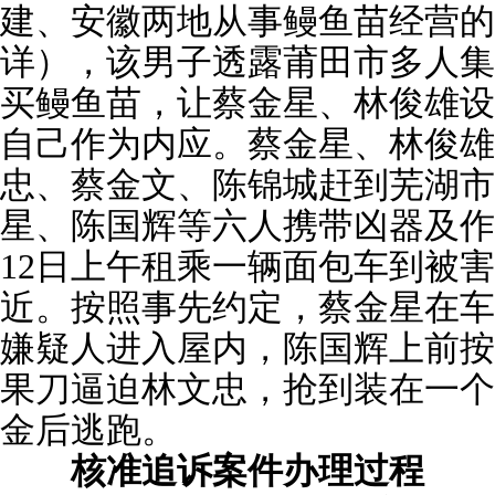
建、安徽两地从事鳗鱼苗经营的
详），该男子透露莆田市多人集
买鳗鱼苗，让蔡金星、林俊雄设
自己作为内应。蔡金星、林俊雄
忠、蔡金文、陈锦城赶到芜湖市
星、陈国辉等六人携带凶器及作案
12日上午租乘一辆面包车到被
近。按照事先约定，蔡金星在车
嫌疑人进入屋内，陈国辉上前按
果刀逼迫林文忠，抢到装在一个
金后逃跑。
核准追诉案件办理过程