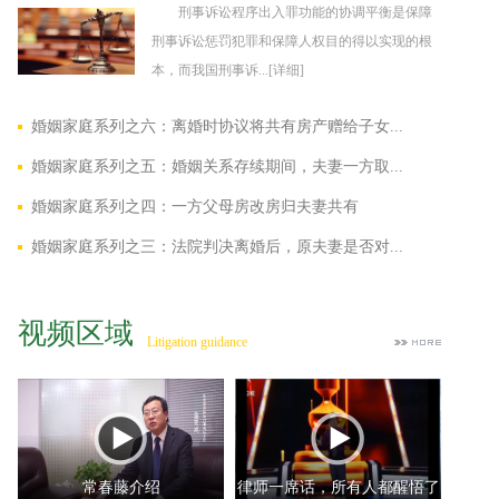
刑事诉讼程序出入罪功能的协调平衡是保障
刑事诉讼惩罚犯罪和保障人权目的得以实现的根
本，而我国刑事诉...
[详细]
婚姻家庭系列之六：离婚时协议将共有房产赠给子女...
婚姻家庭系列之五：婚姻关系存续期间，夫妻一方取...
婚姻家庭系列之四：一方父母房改房归夫妻共有
婚姻家庭系列之三：法院判决离婚后，原夫妻是否对...
视频区域
Litigation guidance
常春藤介绍
律师一席话，所有人都醒悟了