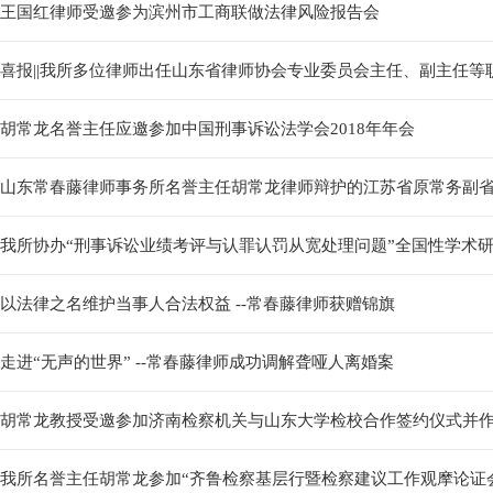
王国红律师受邀参为滨州市工商联做法律风险报告会
喜报||我所多位律师出任山东省律师协会专业委员会主任、副主任等
胡常龙名誉主任应邀参加中国刑事诉讼法学会2018年年会
山东常春藤律师事务所名誉主任胡常龙律师辩护的江苏省原常务副省长
我所协办“刑事诉讼业绩考评与认罪认罚从宽处理问题”全国性学术
以法律之名维护当事人合法权益 --常春藤律师获赠锦旗
走进“无声的世界” --常春藤律师成功调解聋哑人离婚案
胡常龙教授受邀参加济南检察机关与山东大学检校合作签约仪式并
我所名誉主任胡常龙参加“齐鲁检察基层行暨检察建议工作观摩论证