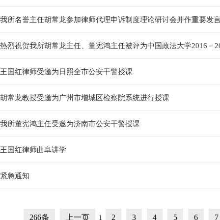
我所名誉主任胡常龙参加律师代理申诉制度理论研讨会并作重要发
热烈祝贺我所胡常龙主任、董宪鸿主任被评为中国政法大学2016－2017
王国红律师受邀为日照全市公安干警授课
胡常龙教授受邀为广州市增城区检察院系统进行授课
我所董宪鸿主任受邀为济南市公安干警授课
王国红律师曲阜讲学
紧急通知
266条
上一页
2
3
4
5
6
7
1