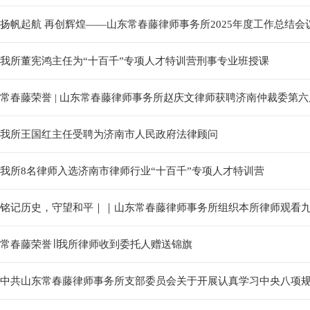
扬帆起航 再创辉煌——山东常春藤律师事务所2025年度工作总结会
我所董宪鸿主任为“十百千”专项人才特训营刑事专业班授课
常春藤荣誉 | 山东常春藤律师事务所赵庆文律师获聘济南仲裁委第
我所王国红主任受聘为济南市人民政府法律顾问
我所8名律师入选济南市律师行业“十百千”专项人才特训营
铭记历史，守望和平｜｜山东常春藤律师事务所组织本所律师观看
常春藤荣誉∣∣我所律师收到委托人赠送锦旗
中共山东常春藤律师事务所支部委员会关于开展认真学习中央八项规定